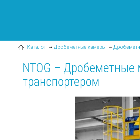
111622, г. Москва, ул. Большая Косинская, д. 27
Каталог
Дробеметные камеры
Дробеметн
NTOG – Дробеметные 
транспортером