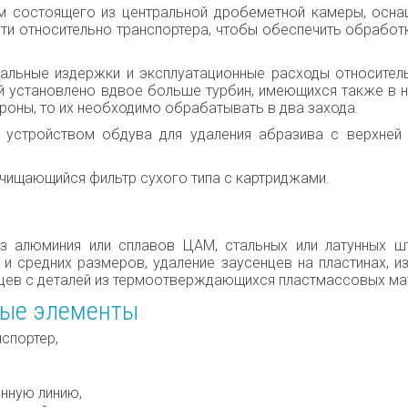
м состоящего из центральной дробеметной камеры, осна
ти относительно транспортера, чтобы обеспечить обработ
чальные издержки и эксплуатационные расходы относител
ой установлено вдвое больше турбин, имеющихся также в н
ороны, то их необходимо обрабатывать в два захода.
устройством обдува для удаления абразива с верхней 
очищающийся фильтр сухого типа с картриджами.
из алюминия или сплавов ЦАМ, стальных или латунных ш
 и средних размеров, удаление заусенцев на пластинах, и
нцев с деталей из термоотверждающихся пластмассовых ма
ные элементы
нспортер,
енную линию,