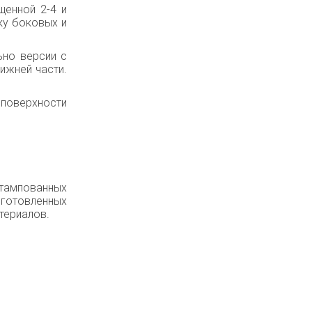
щенной 2-4 и
ку боковых и
ьно версии с
ижней части.
поверхности
тампованных
зготовленных
териалов.