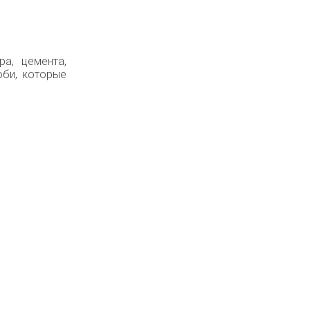
а, цемента,
оби, которые
 (916) 979-59-51