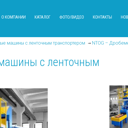
О КОМПАНИИ
КАТАЛОГ
ФОТО/ВИДЕО
КОНТАКТЫ
НО
NTOG – Дробеме
ые машины с ленточным транспортером
машины с ленточным