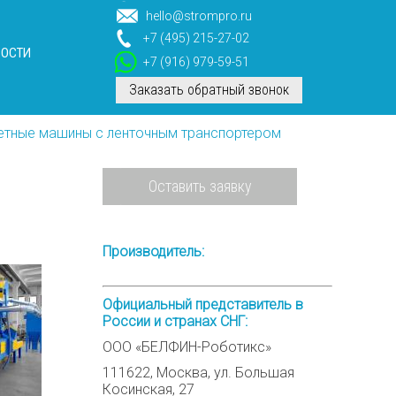
hello@strompro.ru
+7 (495) 215-27-02
ВОСТИ
+7 (916) 979-59-51
Заказать обратный звонок
тные машины с ленточным транспортером
Оставить заявку
Производитель:
Официальный представитель в
России и странах СНГ:
ООО «БЕЛФИН-Роботикс»
111622, Москва, ул. Большая
Косинская, 27