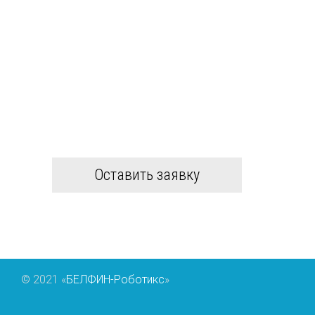
КОНСУЛЬТАЦИЯ ПО
УСЛУГАМ
Менеджеры компании ответят
на ваши вопросы и произведут
расчет стоимости услуг
+7 (916) 979-59-51
Оставить заявку
© 2021 «
БЕЛФИН-Роботикс
»