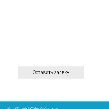
КОНСУЛЬТАЦИЯ ПО
УСЛУГАМ
Менеджеры компании ответят
на ваши вопросы и произведут
расчет стоимости услуг
+7 (916) 979-59-51
Оставить заявку
© 2021 «
БЕЛФИН-Роботикс
»