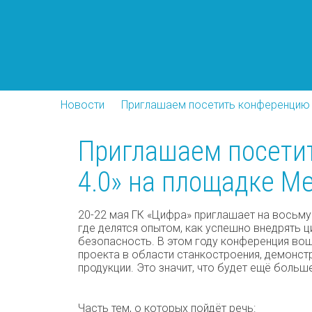
111622, г. Москва, ул. Большая Косинская, д. 27
Приглашаем посетить конференцию 
Новости
Приглашаем посети
4.0» на площадке М
20-22 мая ГК «Цифра» приглашает на восьм
где делятся опытом, как успешно внедрять 
безопасность. В этом году конференция во
проекта в области станкостроения, демонс
продукции. Это значит, что будет ещё больш
Часть тем, о которых пойдёт речь: