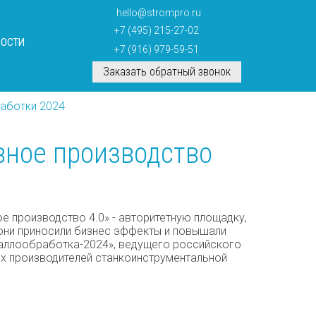
hello@strompro.ru
+7 (495) 215-27-02
ВОСТИ
+7 (916) 979-59-51
Заказать обратный звонок
аботки 2024
ное производство
производство 4.0» - авторитетную площадку,
 они приносили бизнес эффекты и повышали
таллообработка-2024», ведущего российского
х производителей станкоинструментальной