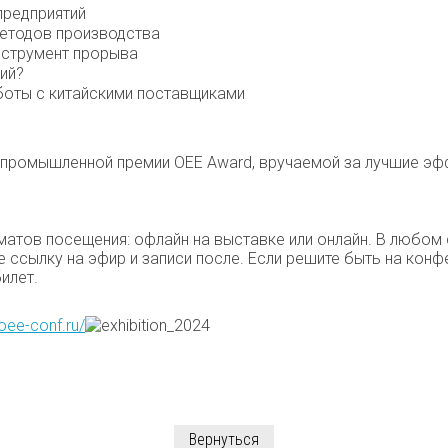
предприятий
етодов производства
нструмент прорыва
ций?
боты с китайскими поставщиками
 промышленной премии OEE Award, вручаемой за лучшие э
матов посещения: офлайн на выставке или онлайн. В любом 
е ссылку на эфир и записи после. Если решите быть на кон
илет.
/oee-conf.ru/
Вернуться