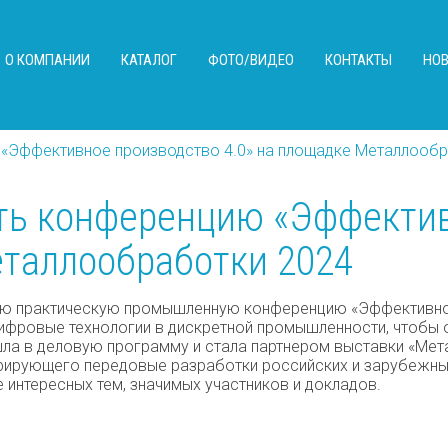
О КОМПАНИИ
КАТАЛОГ
ФОТО/ВИДЕО
КОНТАКТЫ
НО
«Эффективное производство 4.0» на площадке Металлообр
ть конференцию «Эффектив
еталлообработки 2024
ую практическую промышленную конференцию «Эффективное 
цифровые технологии в дискретной промышленности, чтобы
шла в деловую программу и стала партнером выставки «Ме
трирующего передовые разработки российских и зарубежны
е интересных тем, значимых участников и докладов.